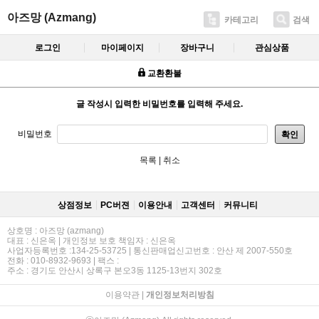
아즈망 (Azmang)
카테고리
검색
로그인
마이페이지
장바구니
관심상품
교환환불
글 작성시 입력한 비밀번호를 입력해 주세요.
비밀번호
확인
목록
|
취소
상점정보
PC버젼
이용안내
고객센터
커뮤니티
상호명 : 아즈망 (azmang)
대표 : 신은옥 | 개인정보 보호 책임자 : 신은옥
사업자등록번호 :134-25-53725 | 통신판매업신고번호 : 안산 제 2007-550호
전화 : 010-8932-9693 | 팩스 :
주소 : 경기도 안산시 상록구 본오3동 1125-13번지 302호
이용약관
|
개인정보처리방침