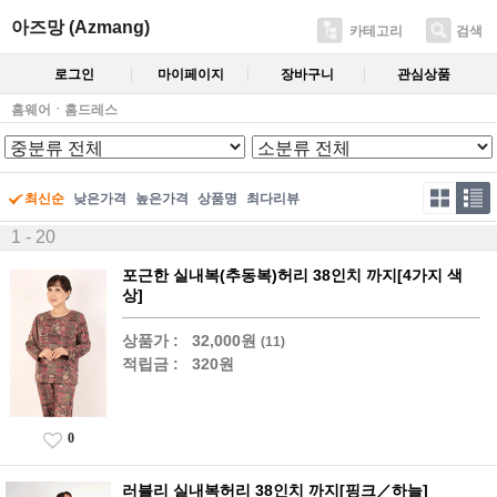
아즈망 (Azmang)
카테고리
검색
로그인
마이페이지
장바구니
관심상품
홈웨어ㆍ홈드레스
최신순
낮은가격
높은가격
상품명
최다리뷰
1 - 20
포근한 실내복(추동복)허리 38인치 까지[4가지 색
상]
상품가 :
32,000원
(11)
적립금 :
320원
0
러블리 실내복허리 38인치 까지[핑크／하늘]