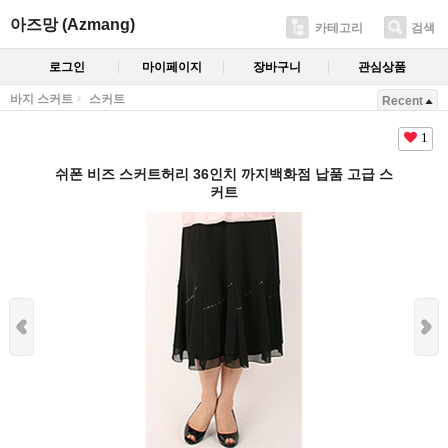
아즈망 (Azmang)
카테고리
검색
로그인
마이페이지
장바구니
관심상품
바지 스커트
스커트
Recent
1
쉬폰 비즈 스커트허리 36인치 까지백화점 납품 고급 스
커트