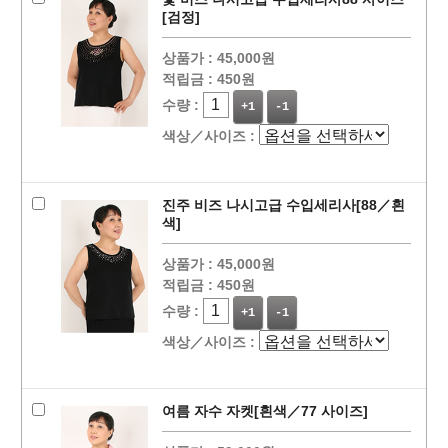
[검정]
상품가 :
45,000원
적립금 :
450원
수량 :
+1
-1
색상／사이즈 :
진주 비즈 나시고급 수입세리사[88／흰
색]
상품가 :
45,000원
적립금 :
450원
수량 :
+1
-1
색상／사이즈 :
여름 자수 자켓[흰색／77 사이즈]