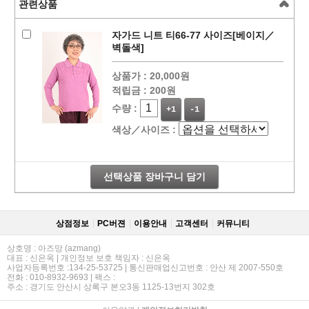
관련상품
자가드 니트 티66-77 사이즈[베이지／
벽돌색]
상품가 :
20,000원
적립금 :
200원
수량 :
+1
-1
색상／사이즈 :
선택상품 장바구니 담기
상점정보
PC버젼
이용안내
고객센터
커뮤니티
상호명 : 아즈망 (azmang)
대표 : 신은옥 | 개인정보 보호 책임자 : 신은옥
사업자등록번호 :134-25-53725 | 통신판매업신고번호 : 안산 제 2007-550호
전화 : 010-8932-9693 | 팩스 :
주소 : 경기도 안산시 상록구 본오3동 1125-13번지 302호