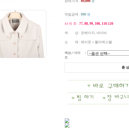
판매가격 :
89,000
원
적립금액 :
890
원
사 이 즈 :
77, 88, 99, 100, 110-120
색 상 : 은베이지, 네이비
소 재 : 레이온＋폴리에스텔
색상／사이
:
즈
총 