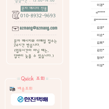
이경*
si*****
fl********
김경*
이순*
김희*
김민*
정여*
이성*