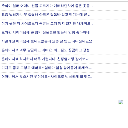
추석이 일러 어머니 선물 고르기가 애매하던차에 좋은 옷을 ...
요즘 날씨가 너무 쌀쌀해 아직은 털돕바 입고 댕기는데 곧 ...
여기 옷은 타 사이트보다 종류는 그리 많지 않지만 대체적으...
모처럼 시어머님께 큰 맘먹 선물한번 했는데 엄청 좋아하네...
시골계신 어머님께 보내드렸는데 요즘 잘 입고 다니신대요요...
은베이지색 너무 깔끔하고 예뻐요. 바느질도 꼼꼼하고 정성...
은베이지색 화사하니 너무 예쁩니다. 친정엄마랑 같이보다...
기지도 좋고 모양도 예뻐요~ 엄마가 엄청 맘에들어 하세요....
어머니께서 찾으시던 옷이예요~ 사이즈도 넉넉하게 잘 맞고...