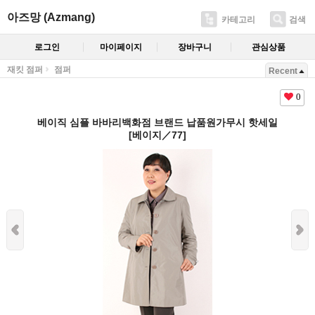
아즈망 (Azmang)
카테고리
검색
로그인
마이페이지
장바구니
관심상품
재킷 점퍼
점퍼
Recent
0
베이직 심플 바바리백화점 브랜드 납품원가무시 핫세일
[베이지／77]