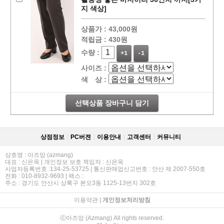
지 색상]
상품가 :
43,000원
적립금 :
430원
수량 :
+1
-1
사이즈 :
색 상 :
선택상품 장바구니 담기
상점정보
PC버젼
이용안내
고객센터
커뮤니티
상호명 : 아즈망 (azmang)
대표 : 신은옥 | 개인정보 보호 책임자 : 신은옥
사업자등록번호 :134-25-53725 | 통신판매업신고번호 : 안산 제 2007-550호
전화 : 010-8932-9693 | 팩스 :
주소 : 경기도 안산시 상록구 본오3동 1125-13번지 302호
이용약관
|
개인정보처리방침
ⓒ아즈망 (Azmang) All rights reserved.