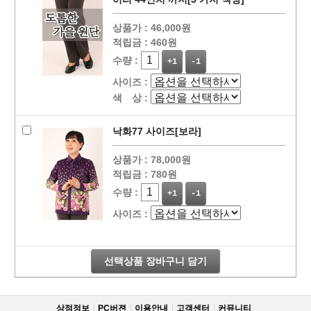
상품가 :
46,000원
적립금 :
460원
수량 :
+1
-1
사이즈 :
색 상 :
낙화77 사이즈[보라]
상품가 :
78,000원
적립금 :
780원
수량 :
+1
-1
사이즈 :
선택상품 장바구니 담기
상점정보
PC버젼
이용안내
고객센터
커뮤니티