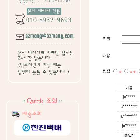
이름 :
내용 :
평점
★
★★
이름
jo*****
rl********
ga*******
jo******
최말*