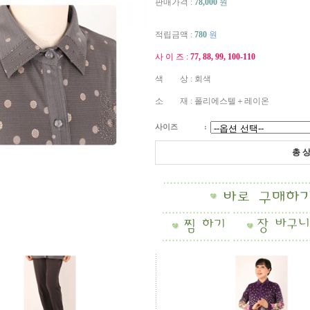
판매가격 :
78,000
원
적립금액 :
780
원
사 이 즈 :
77, 88, 99, 100-110
색 상 : 회색
소 재 : 폴리에스텔＋레이온
사이즈
:
총 