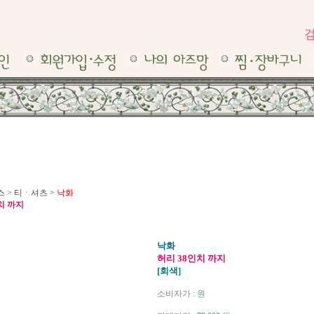
스
>
티ㆍ셔츠
>
낙화
치 까지
낙화
허리 38인치 까지
[회색]
소비자가 :
원