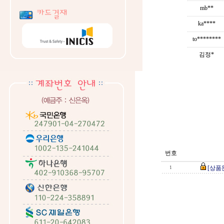
mb**
ka****
to********
김정*
번호
[상품
1