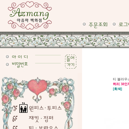
티 블라우
허리 38인
[회색]