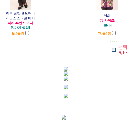
아주 편한 밴드허리
낙화
레깅스 스타일 바지
77 사이즈
허리 44인치 까지
[보라]
[3 가지 색상]
46,000
원
78,000
원