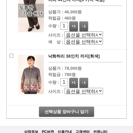
상품가 :
46,000원
적립금 :
460원
수량 :
+1
-1
사이즈 :
색 상 :
낙화허리 38인치 까지[회색]
상품가 :
78,000원
적립금 :
780원
수량 :
+1
-1
사이즈 :
선택상품 장바구니 담기
상점정보
PC버젼
이용안내
고객센터
커뮤니티