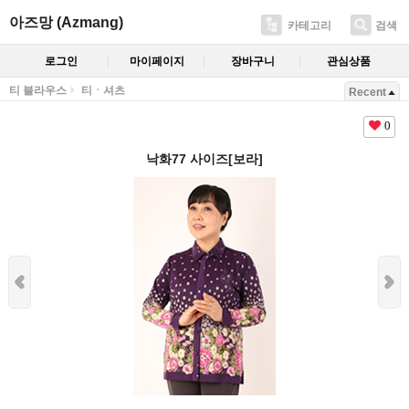
아즈망 (Azmang)
카테고리
검색
로그인
마이페이지
장바구니
관심상품
티 블라우스
티ㆍ셔츠
Recent
0
낙화77 사이즈[보라]