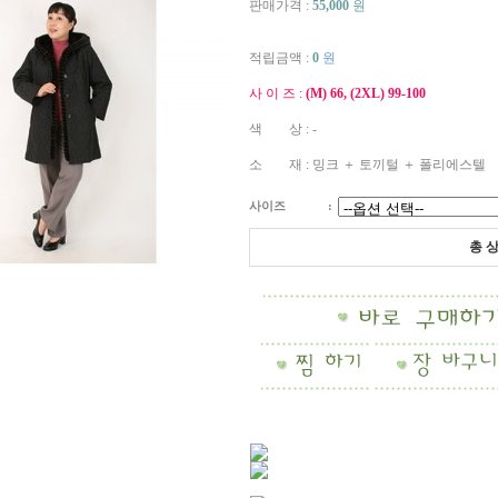
판매가격 :
55,000
원
적립금액 :
0
원
사 이 즈 :
(M) 66, (2XL) 99-100
색 상 : -
소 재 : 밍크 ＋ 토끼털 ＋ 폴리에스텔
사이즈
:
총 