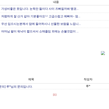
내용
가성비좋은 옷입니다. 눈독만 들이다 사이 즈빠질까봐 땡겼...
저렴하게 잘 산거 같아 기분좋아요^^ 고급스럽고 예뻐여~ 엄...
우선 입으시는분께서 맘에 들어하시니 선물한 보람을 느낍니...
어머님 팔이 워낙이 짧으셔서 소매줄임 외에는 손볼것없이 ...
제목
작성자
루*
문의] 루*님의 문의입니다.
[1]