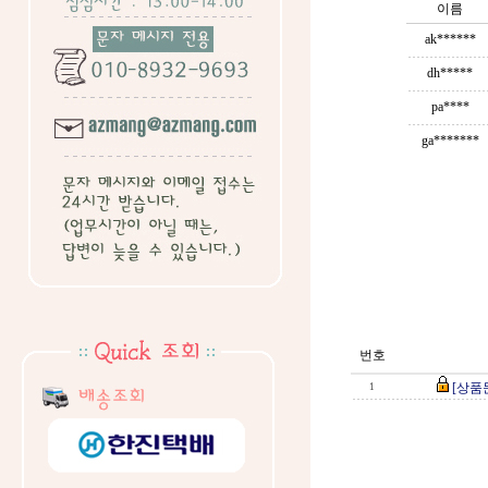
이름
ak******
dh*****
pa****
ga*******
번호
[상품
1