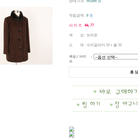
판매가격 :
99,000
원
적립금액 :
0
원
사 이 즈 :
66
, 77
색 상 : 브라운
소 재 : 수리알파카 50＋울 50
색상／사이
:
즈
총 