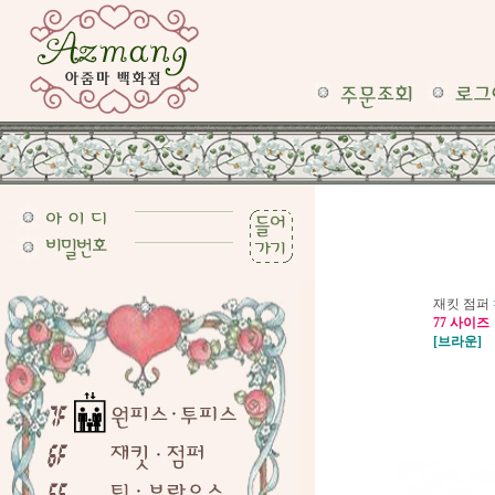
재킷 점퍼
77 사이즈
[브라운]