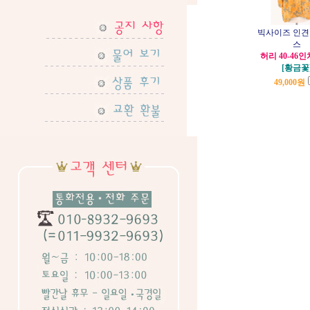
빅사이즈 인견
스
허리 40-46
[황금꽃
49,000
원