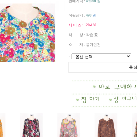
판매가격 :
49,000
원
적립금액 :
490
원
사 이 즈 :
120-130
색 상 : 작은 꽃
소 재 : 풍기인견
:
총 