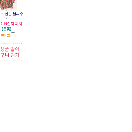
즈 인견 블라우
스
40-46인치 까지
[큰꽃]
,000
원