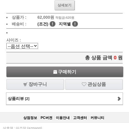
상세보기
상품가 :
62,000
원
적립금:620원
배송비 :
(조건)
!
지역별
!
사이즈 :
총 상품 금액
0
원
구매하기
장바구니
관심상품
상품리뷰
[2]
상점정보
PC버젼
이용안내
고객센터
커뮤니티
상호명 : 아즈망 (azmang)