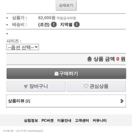
상세보기
상품가 :
62,000
원
적립금:620원
배송비 :
(조건)
!
지역별
!
사이즈 :
총 상품 금액
0
원
구매하기
장바구니
관심상품
상품리뷰
[2]
상점정보
PC버젼
이용안내
고객센터
커뮤니티
상호명 : 아즈망 (azmang)